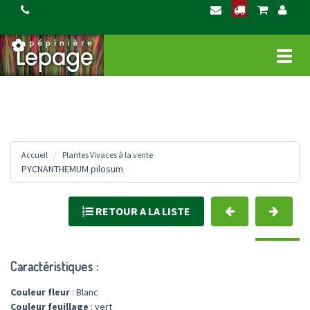
Ce site utilise Google Analytics. En continuant Ã naviguer, vous nous autorisez Ã
déposer un cookie Ã des fins de mesure d'audience.
En savoir plus ou s'opposer
.
-->
Affich
le
menu
Accueil
Plantes Vivaces à la vente
PYCNANTHEMUM pilosum
RETOUR A LA LISTE
Caractéristiques :
Couleur fleur
: Blanc
Couleur feuillage
: vert