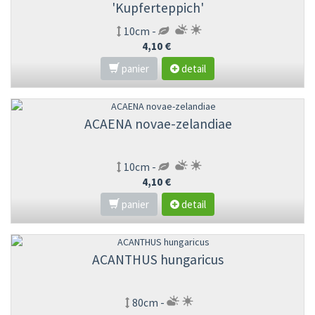
'Kupferteppich'
10cm -
4,10 €
panier
detail
ACAENA novae-zelandiae
10cm -
4,10 €
panier
detail
ACANTHUS hungaricus
80cm -