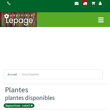
Ce site utilise Google Analytics. En continuant Ã naviguer, vous nous autorisez Ã
déposer un cookie Ã des fins de mesure d'audience.
En savoir plus ou s'opposer
.
Affich
le
menu
Accueil
Encyclopédie
Plantes
plantes disponibles
Exposition : soleil