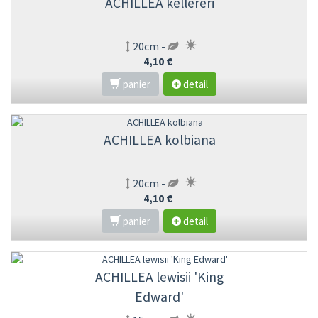
ACHILLEA kellereri
20cm -
4,10 €
panier
detail
ACHILLEA kolbiana
20cm -
4,10 €
panier
detail
ACHILLEA lewisii 'King
Edward'