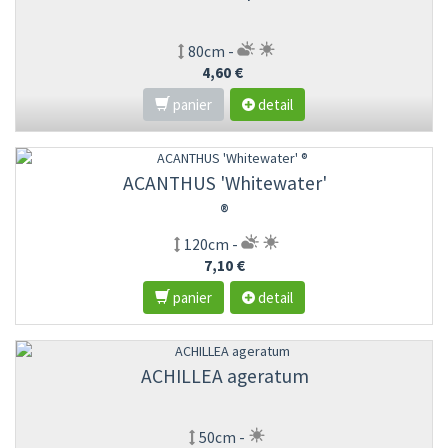
80cm -
4,60 €
panier
detail
ACANTHUS 'Whitewater'
®
120cm -
7,10 €
panier
detail
ACHILLEA ageratum
50cm -