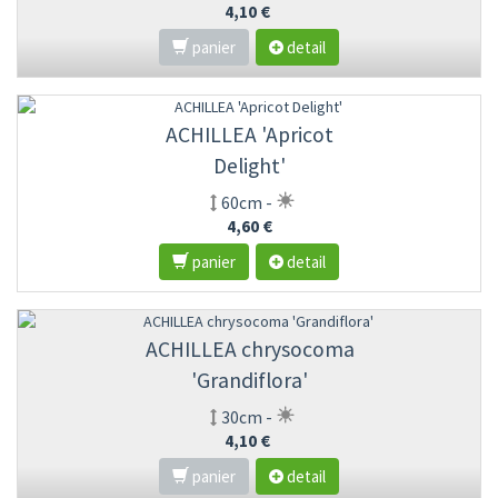
4,10 €
panier
detail
ACHILLEA 'Apricot
Delight'
60cm -
4,60 €
panier
detail
ACHILLEA chrysocoma
'Grandiflora'
30cm -
4,10 €
panier
detail