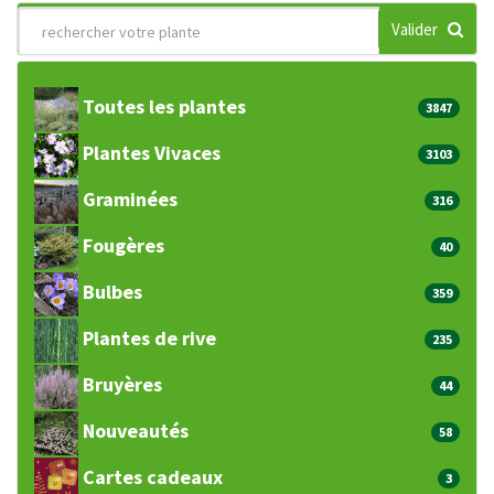
Valider
Toutes les plantes
3847
Plantes Vivaces
3103
Graminées
316
Fougères
40
Bulbes
359
Plantes de rive
235
Bruyères
44
Nouveautés
58
Cartes cadeaux
3