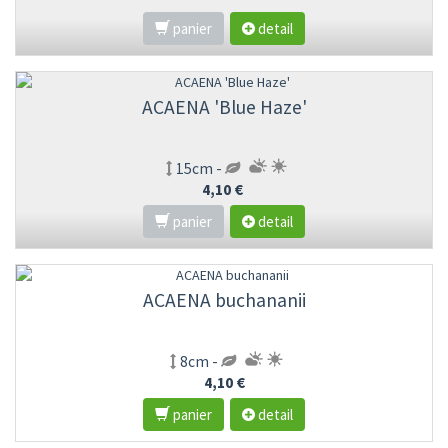
panier
detail
ACAENA 'Blue Haze'
15cm -
4,10 €
panier
detail
ACAENA buchananii
8cm -
4,10 €
panier
detail