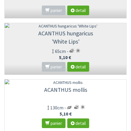
panier
detail
ACANTHUS hungaricus
'White Lips'
65cm -
5,10 €
panier
detail
ACANTHUS mollis
130cm -
5,10 €
panier
detail