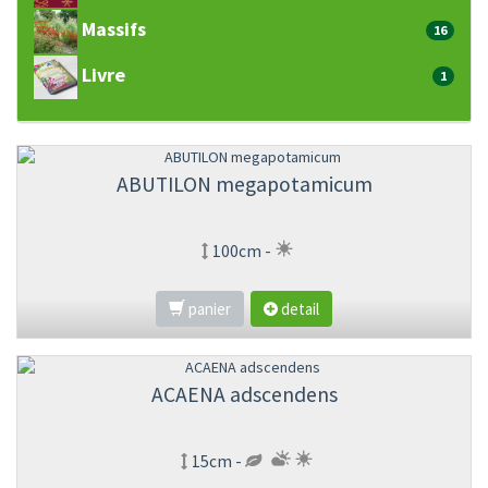
Massifs
16
Livre
1
ABUTILON megapotamicum
100cm -
panier
detail
ACAENA adscendens
15cm -