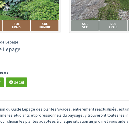
SOL
SOL
SOL
SOL
FRAIS
HUMIDE
SEC
FRAIS
e Lepage
25,00 €
r
detail
ion du Guide Lepage des plantes Vivaces, entièrement réactualisée, est une 
me les étudiants et professionnels du paysage, y trouveront toutes les in
our choisir les plantes adaptées à chaque situation au jardin et vous aide 