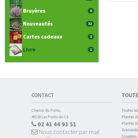
Bruyères
6
Nouveautés
32
Cartes cadeaux
3
Livre
1
CONTACT
TOUTE
Chemin du Portu,
Toutes les
49130 Les Ponts-de-Cé
Plantes d
02 41 44 93 51
Plantes V
Graminée
Nous contacter par mail
Fougères