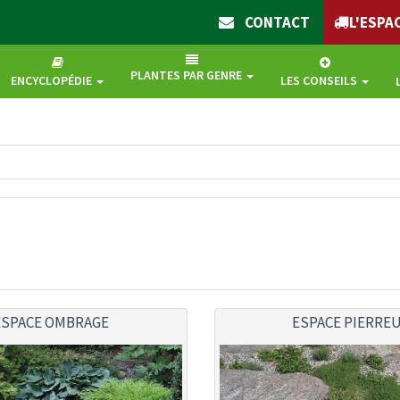
En continuant Ã naviguer, vous nous autorisez Ã déposer un cookie Ã des fins de mesure d'a
CONTACT
L'ESPA
PLANTES PAR GENRE
ENCYCLOPÉDIE
LES CONSEILS
ESPACE OMBRAGE
ESPACE PIERRE