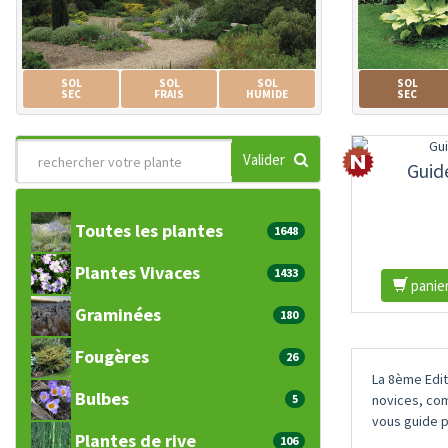
SOL
SOL
SOL
SOL
SEC
FRAIS
HUMIDE
SEC
Valider
Guid
Toutes les plantes
1648
Plantes Vivaces
1433
panie
Graminées
180
Fougères
26
La 8ème Edit
Bulbes
5
novices, com
vous guide p
Plantes de rive
106