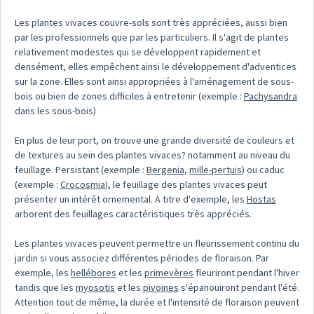
Les plantes vivaces couvre-sols sont très appréciées, aussi bien
par les professionnels que par les particuliers. Il s'agit de plantes
relativement modestes qui se développent rapidement et
densément, elles empêchent ainsi le développement d'adventices
sur la zone. Elles sont ainsi appropriées à l'aménagement de sous-
bois ou bien de zones difficiles à entretenir (exemple :
Pachysandra
dans les sous-bois)
En plus de leur port, on trouve une grande diversité de couleurs et
de textures au sein des plantes vivaces? notamment au niveau du
feuillage. Persistant (exemple :
Bergenia
,
mille-pertuis
) ou caduc
(exemple :
Crocosmia
), le feuillage des plantes vivaces peut
présenter un intérêt ornemental. A titre d'exemple, les
Hostas
arborent des feuillages caractéristiques très appréciés.
Les plantes vivaces peuvent permettre un fleurissement continu du
jardin si vous associez différentes périodes de floraison. Par
exemple, les
hellébores
et les
primevères
fleuriront pendant l'hiver
tandis que les
myosotis
et les
pivoines
s'épanouiront pendant l'été.
Attention tout de même, la durée et l'intensité de floraison peuvent