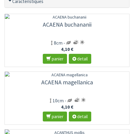
Caractéristiques
ACAENA buchananii
8cm -
4,10 €
panier
detail
ACAENA magellanica
10cm -
4,10 €
panier
detail