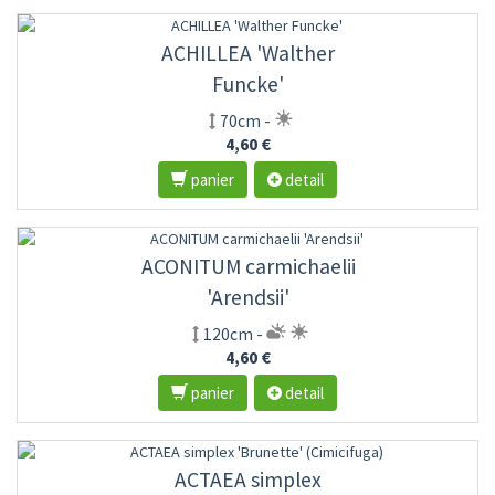
ACHILLEA 'Walther
Funcke'
70cm -
4,60 €
panier
detail
ACONITUM carmichaelii
'Arendsii'
120cm -
4,60 €
panier
detail
ACTAEA simplex