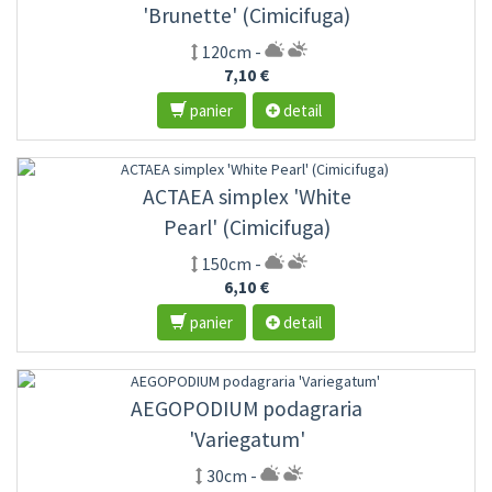
'Brunette' (Cimicifuga)
120cm -
7,10 €
panier
detail
ACTAEA simplex 'White
Pearl' (Cimicifuga)
150cm -
6,10 €
panier
detail
AEGOPODIUM podagraria
'Variegatum'
30cm -