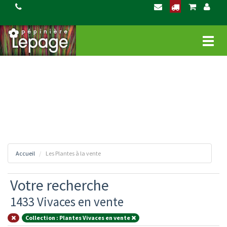
Ce site utilise Google Analytics. En continuant Ã naviguer, vous nous autorisez Ã
déposer un cookie Ã des fins de mesure d'audience.
En savoir plus ou s'opposer
.
Affich
le
menu
Accueil
Les Plantes à la vente
Votre recherche
1433 Vivaces en vente
Collection : Plantes Vivaces en vente