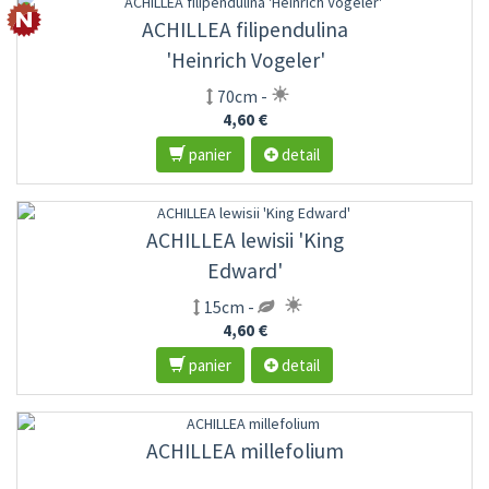
ACHILLEA filipendulina
'Heinrich Vogeler'
70cm -
4,60 €
panier
detail
ACHILLEA lewisii 'King
Edward'
15cm -
4,60 €
panier
detail
ACHILLEA millefolium