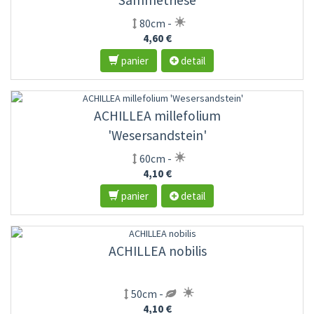
'Sammetriese'
80cm -
4,60 €
panier
detail
ACHILLEA millefolium
'Wesersandstein'
60cm -
4,10 €
panier
detail
ACHILLEA nobilis
50cm -
4,10 €