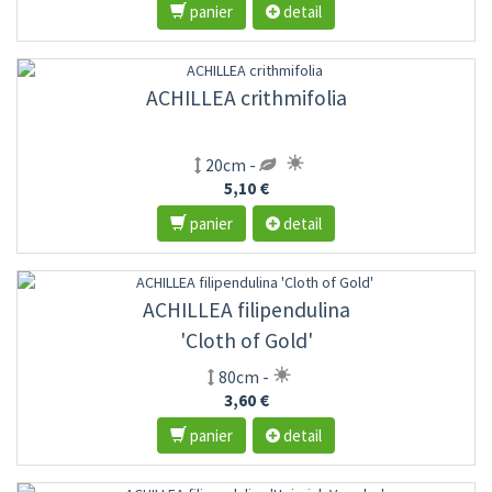
panier
detail
ACHILLEA crithmifolia
20cm -
5,10 €
panier
detail
ACHILLEA filipendulina
'Cloth of Gold'
80cm -
3,60 €
panier
detail